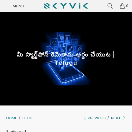
0
MENU
మీ స్మార్ట్‌ఫోన్ కెమెరాను అర్థం చేయుట |
Telugu
HOME
/
BLOG
PREVIOUS
/
NEXT
3 min read