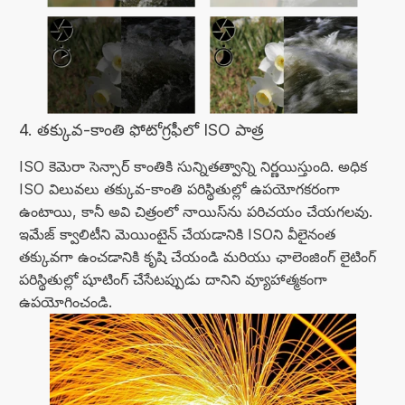
4. తక్కువ-కాంతి ఫోటోగ్రఫీలో ISO పాత్ర
ISO కెమెరా సెన్సార్ కాంతికి సున్నితత్వాన్ని నిర్ణయిస్తుంది. అధిక
ISO విలువలు తక్కువ-కాంతి పరిస్థితుల్లో ఉపయోగకరంగా
ఉంటాయి, కానీ అవి చిత్రంలో నాయిస్‌ను పరిచయం చేయగలవు.
ఇమేజ్ క్వాలిటీని మెయింటైన్ చేయడానికి ISOని వీలైనంత
తక్కువగా ఉంచడానికి కృషి చేయండి మరియు ఛాలెంజింగ్ లైటింగ్
పరిస్థితుల్లో షూటింగ్ చేసేటప్పుడు దానిని వ్యూహాత్మకంగా
ఉపయోగించండి.