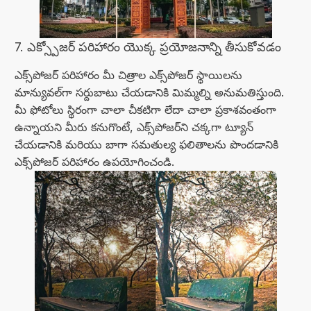
7. ఎక్స్పోజర్ పరిహారం యొక్క ప్రయోజనాన్ని తీసుకోవడం
ఎక్స్‌పోజర్ పరిహారం మీ చిత్రాల ఎక్స్‌పోజర్ స్థాయిలను
మాన్యువల్‌గా సర్దుబాటు చేయడానికి మిమ్మల్ని అనుమతిస్తుంది.
మీ ఫోటోలు స్థిరంగా చాలా చీకటిగా లేదా చాలా ప్రకాశవంతంగా
ఉన్నాయని మీరు కనుగొంటే, ఎక్స్‌పోజర్‌ని చక్కగా ట్యూన్
చేయడానికి మరియు బాగా సమతుల్య ఫలితాలను పొందడానికి
ఎక్స్‌పోజర్ పరిహారం ఉపయోగించండి.