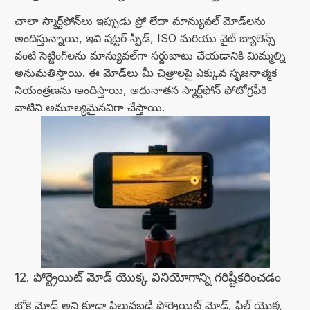
చాలా స్మార్ట్‌ఫోన్‌లు ఇప్పుడు ప్రో లేదా మాన్యువల్ మోడ్‌లను
అందిస్తున్నాయి, ఇవి షట్టర్ స్పీడ్, ISO మరియు వైట్ బ్యాలెన్స్
వంటి సెట్టింగ్‌లను మాన్యువల్‌గా సర్దుబాటు చేయడానికి మిమ్మల్ని
అనుమతిస్తాయి. ఈ మోడ్‌లు మీ చిత్రాలపై ఎక్కువ సృజనాత్మక
నియంత్రణను అందిస్తాయి, అధునాతన స్మార్ట్‌ఫోన్ ఫోటోగ్రఫీకి
వాటిని అమూల్యమైనవిగా చేస్తాయి.
12. పోర్ట్రెయిట్ మోడ్ యొక్క వినియోగాన్ని గరిష్టీకరించడం
బోకె మోడ్ అని కూడా పిలువబడే పోర్ట్రెయిట్ మోడ్, ఫీల్డ్ యొక్క