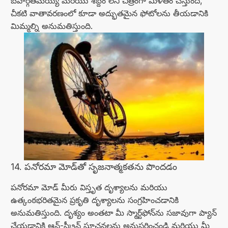
బహిర్గతమయ్యే మరియు శబ్దం లేని చిత్రంగా మిళితం చేస్తుంది,
చీకటి వాతావరణంలో కూడా అద్భుతమైన ఫోటోలను తీయడానికి
మిమ్మల్ని అనుమతిస్తుంది.
14. పనోరమా మోడ్‌తో సృజనాత్మకతను పొందడం
పనోరమా మోడ్ మీరు విస్తృత దృశ్యాలను మరియు
ఉత్కంఠభరితమైన ప్రకృతి దృశ్యాలను సంగ్రహించడానికి
అనుమతిస్తుంది. దృశ్యం అంతటా మీ స్మార్ట్‌ఫోన్‌ను సజావుగా ప్యాన్
చేయడానికి ఆన్-స్క్రీన్ సూచనలను అనుసరించండి మరియు మీ