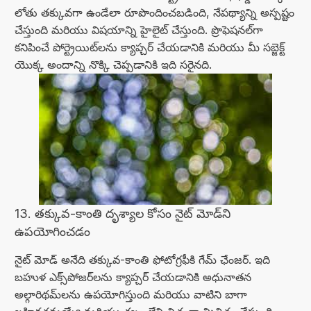
లోతు తక్కువగా ఉండేలా రూపొందించబడింది, నేపథ్యాన్ని అస్పష్టం
చేస్తుంది మరియు విషయాన్ని హైలైట్ చేస్తుంది. ప్రొఫెషనల్‌గా
కనిపించే పోర్ట్రెయిట్‌లను క్యాప్చర్ చేయడానికి మరియు మీ సబ్జెక్ట్
యొక్క అందాన్ని నొక్కి చెప్పడానికి ఇది సరైనది.
13. తక్కువ-కాంతి దృశ్యాల కోసం నైట్ మోడ్‌ని
ఉపయోగించడం
నైట్ మోడ్ అనేది తక్కువ-కాంతి ఫోటోగ్రఫీకి గేమ్ ఛేంజర్. ఇది
బహుళ ఎక్స్‌పోజర్‌లను క్యాప్చర్ చేయడానికి అధునాతన
అల్గారిథమ్‌లను ఉపయోగిస్తుంది మరియు వాటిని బాగా