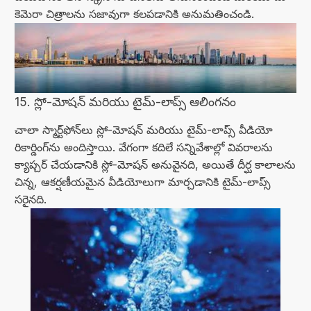
కెమెరా చిత్రాలను సజావుగా కలపడానికి అనుమతించండి.
15. స్లో-మోషన్ మరియు టైమ్-లాప్స్ ఆలింగనం
చాలా స్మార్ట్‌ఫోన్‌లు స్లో-మోషన్ మరియు టైమ్-లాప్స్ వీడియో
రికార్డింగ్‌ను అందిస్తాయి. వేగంగా కదిలే సన్నివేశాల్లో వివరాలను
క్యాప్చర్ చేయడానికి స్లో-మోషన్ అనువైనది, అయితే దీర్ఘ కాలాలను
చిన్న, ఆకర్షణీయమైన వీడియోలుగా మార్చడానికి టైమ్-లాప్స్
సరైనది.