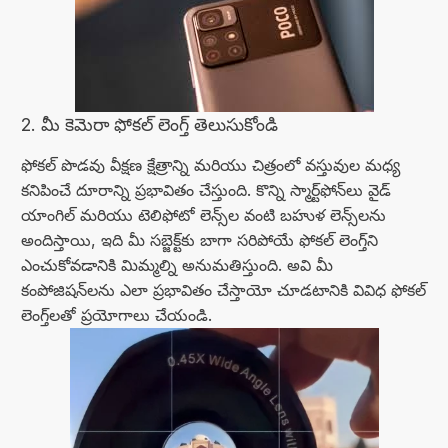
2. మీ కెమెరా ఫోకల్ లెంగ్త్ తెలుసుకోండి
ఫోకల్ పొడవు వీక్షణ క్షేత్రాన్ని మరియు చిత్రంలో వస్తువుల మధ్య
కనిపించే దూరాన్ని ప్రభావితం చేస్తుంది. కొన్ని స్మార్ట్‌ఫోన్‌లు వైడ్
యాంగిల్ మరియు టెలిఫోటో లెన్స్‌ల వంటి బహుళ లెన్స్‌లను
అందిస్తాయి, ఇది మీ సబ్జెక్ట్‌కు బాగా సరిపోయే ఫోకల్ లెంగ్త్‌ని
ఎంచుకోవడానికి మిమ్మల్ని అనుమతిస్తుంది. అవి మీ
కంపోజిషన్‌లను ఎలా ప్రభావితం చేస్తాయో చూడటానికి వివిధ ఫోకల్
లెంగ్త్‌లతో ప్రయోగాలు చేయండి.