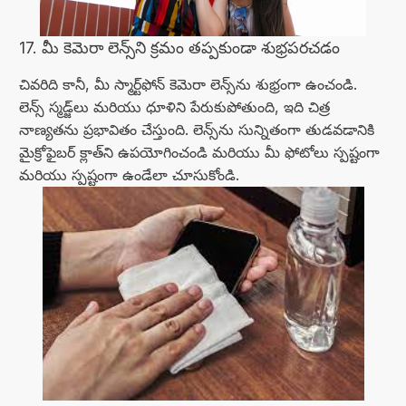
17. మీ కెమెరా లెన్స్‌ని క్రమం తప్పకుండా శుభ్రపరచడం
చివరిది కానీ, మీ స్మార్ట్‌ఫోన్ కెమెరా లెన్స్‌ను శుభ్రంగా ఉంచండి.
లెన్స్ స్మడ్జ్‌లు మరియు ధూళిని పేరుకుపోతుంది, ఇది చిత్ర
నాణ్యతను ప్రభావితం చేస్తుంది. లెన్స్‌ను సున్నితంగా తుడవడానికి
మైక్రోఫైబర్ క్లాత్‌ని ఉపయోగించండి మరియు మీ ఫోటోలు స్పష్టంగా
మరియు స్పష్టంగా ఉండేలా చూసుకోండి.