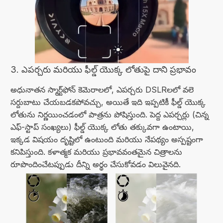
3. ఎపర్చరు మరియు ఫీల్డ్ యొక్క లోతుపై దాని ప్రభావం
అధునాతన స్మార్ట్‌ఫోన్ కెమెరాలలో, ఎపర్చరు DSLRలలో వలె
సర్దుబాటు చేయబడకపోవచ్చు, అయితే ఇది ఇప్పటికీ ఫీల్డ్ యొక్క
లోతును నిర్ణయించడంలో పాత్రను పోషిస్తుంది. పెద్ద ఎపర్చర్లు (చిన్న
ఎఫ్-స్టాప్ సంఖ్యలు) ఫీల్డ్ యొక్క లోతు తక్కువగా ఉంటాయి,
ఇక్కడ విషయం దృష్టిలో ఉంటుంది మరియు నేపథ్యం అస్పష్టంగా
కనిపిస్తుంది. కళాత్మక మరియు ప్రభావవంతమైన చిత్రాలను
రూపొందించేటప్పుడు దీన్ని అర్థం చేసుకోవడం విలువైనది.