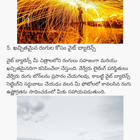
5. ఖచ్చితమైన రంగుల కోసం వైట్ బ్యాలెన్స్
వైట్ బ్యాలెన్స్ మీ చిత్రాలలోని రంగులు సహజంగా మరియు
ఖచ్చితమైనదిగా కనిపించేలా చేస్తుంది. వేర్వేరు లైటింగ్ పరిస్థితులు
వేర్వేరు రంగు టోన్‌లను ప్రసారం చేయగలవు, కాబట్టి వైట్ బ్యాలెన్స్
సెట్టింగ్‌ని సర్దుబాటు చేయడం వలన మీ ఫోటోలలో కావలసిన రంగు
ఉష్ణోగ్రతను సాధించడంలో మీకు సహాయపడుతుంది.