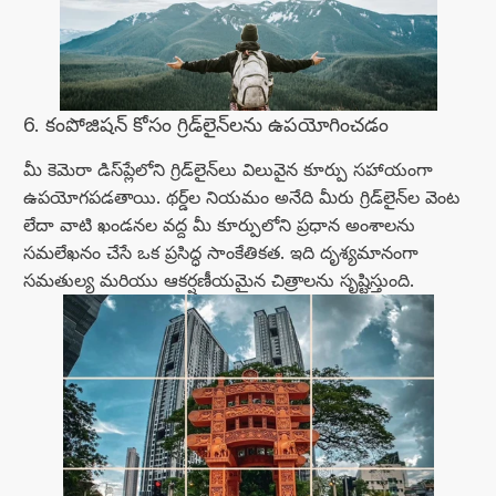
6. కంపోజిషన్ కోసం గ్రిడ్‌లైన్‌లను ఉపయోగించడం
మీ కెమెరా డిస్‌ప్లేలోని గ్రిడ్‌లైన్‌లు విలువైన కూర్పు సహాయంగా
ఉపయోగపడతాయి. థర్డ్‌ల నియమం అనేది మీరు గ్రిడ్‌లైన్‌ల వెంట
లేదా వాటి ఖండనల వద్ద మీ కూర్పులోని ప్రధాన అంశాలను
సమలేఖనం చేసే ఒక ప్రసిద్ధ సాంకేతికత. ఇది దృశ్యమానంగా
సమతుల్య మరియు ఆకర్షణీయమైన చిత్రాలను సృష్టిస్తుంది.