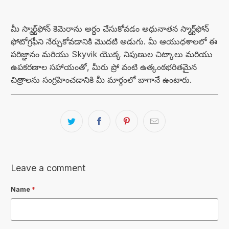
మీ స్మార్ట్‌ఫోన్ కెమెరాను అర్థం చేసుకోవడం అధునాతన స్మార్ట్‌ఫోన్
ఫోటోగ్రఫీని నేర్చుకోవడానికి మొదటి అడుగు. మీ ఆయుధశాలలో ఈ
పరిజ్ఞానం మరియు Skyvik యొక్క నిపుణుల చిట్కాలు మరియు
ఉపకరణాల సహాయంతో, మీరు ప్రో వంటి ఉత్కంఠభరితమైన
చిత్రాలను సంగ్రహించడానికి మీ మార్గంలో బాగానే ఉంటారు.
Leave a comment
Name
*