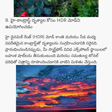
9. హై-కాంట్రాస్ట్ దృశ్యాల కోసం HDR మోడ్‌ని
ఉపయోగించడం
హై డైనమిక్ రేంజ్ (HDR) మోడ్ కాంతి మరియు నీడ మధ్య
విపరీతమైన కాంట్రాస్ట్‌తో దృశ్యాలను సంగ్రహించడానికి సరైనది.
ప్రారంభించబడినప్పుడు, మీ స్మార్ట్‌ఫోన్ వివిధ ఎక్స్‌పోజర్ స్థాయిలలో
బహుళ షాట్‌లను తీసుకుంటుంది మరియు సమతుల్య టోనల్
పరిధితో చిత్రాన్ని రూపొందించడానికి వాటిని మిళితం చేస్తుంది.