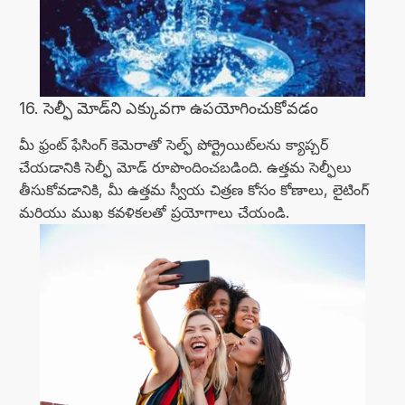
16. సెల్ఫీ మోడ్‌ని ఎక్కువగా ఉపయోగించుకోవడం
మీ ఫ్రంట్ ఫేసింగ్ కెమెరాతో సెల్ఫ్ పోర్ట్రెయిట్‌లను క్యాప్చర్
చేయడానికి సెల్ఫీ మోడ్ రూపొందించబడింది. ఉత్తమ సెల్ఫీలు
తీసుకోవడానికి, మీ ఉత్తమ స్వీయ చిత్రణ కోసం కోణాలు, లైటింగ్
మరియు ముఖ కవళికలతో ప్రయోగాలు చేయండి.