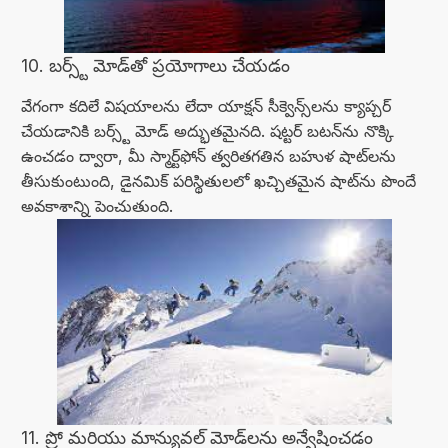
10. బర్స్ట్ మోడ్‌తో ప్రయోగాలు చేయడం
వేగంగా కదిలే విషయాలను లేదా యాక్షన్ సీక్వెన్స్‌లను క్యాప్చర్
చేయడానికి బర్స్ట్ మోడ్ అద్భుతమైనది. షట్టర్ బటన్‌ను నొక్కి
ఉంచడం ద్వారా, మీ స్మార్ట్‌ఫోన్ త్వరితగతిన బహుళ షాట్‌లను
తీసుకుంటుంది, డైనమిక్ పరిస్థితులలో ఖచ్చితమైన షాట్‌ను పొందే
అవకాశాన్ని పెంచుతుంది.
11. ప్రో మరియు మాన్యువల్ మోడ్‌లను అన్వేషించడం