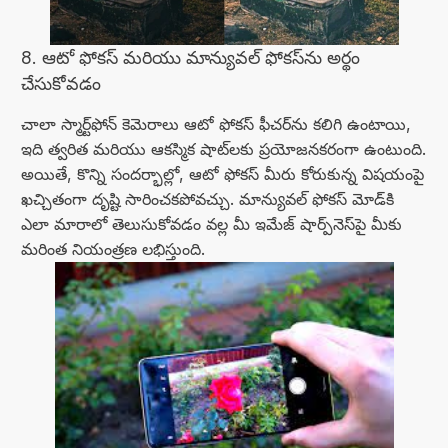
8. ఆటో ఫోకస్ మరియు మాన్యువల్ ఫోకస్‌ను అర్థం
చేసుకోవడం
చాలా స్మార్ట్‌ఫోన్ కెమెరాలు ఆటో ఫోకస్ ఫీచర్‌ను కలిగి ఉంటాయి,
ఇది త్వరిత మరియు ఆకస్మిక షాట్‌లకు ప్రయోజనకరంగా ఉంటుంది.
అయితే, కొన్ని సందర్భాల్లో, ఆటో ఫోకస్ మీరు కోరుకున్న విషయంపై
ఖచ్చితంగా దృష్టి సారించకపోవచ్చు. మాన్యువల్ ఫోకస్ మోడ్‌కి
ఎలా మారాలో తెలుసుకోవడం వల్ల మీ ఇమేజ్ షార్ప్‌నెస్‌పై మీకు
మరింత నియంత్రణ లభిస్తుంది.