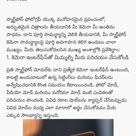
స్మార్ట్‌ఫోన్ ఫోటోగ్రఫీ యొక్క మనోహరమైన ప్రపంచంలో,
అద్భుతమైన చిత్రాలను తీయడానికి మీ కెమెరా మీ అంతిమ
సాధనం. దాని పూర్తి సామర్థ్యాన్ని వెలికి తీయడానికి, మీ స్మార్ట్‌ఫోన్
కెమెరా సామర్థ్యాలపై పూర్తి అవగాహన కలిగి ఉండటం చాలా
ముఖ్యం. మీరు తెలుసుకోవలసిన ముఖ్య అంశాల్లోకి ప్రవేశిద్దాం:
1. కెమెరా ఇంటర్‌ఫేస్‌తో మిమ్మల్ని మీరు పరిచయం చేసుకోండి
ప్రతి స్మార్ట్‌ఫోన్ మోడల్‌కు దాని ప్రత్యేక కెమెరా ఇంటర్‌ఫేస్ ఉంటుంది,
కాబట్టి అందుబాటులో ఉన్న సెట్టింగ్‌లు మరియు ఫీచర్‌లను
అన్వేషించడానికి కొంత సమయం కేటాయించండి. ఫోటో మోడ్,
వీడియో మోడ్ మరియు పనోరమా మోడ్ వంటి ఎంపికలతో
పరిచయం పొందండి. వివిధ రకాల షాట్‌లను క్యాప్చర్ చేసేటప్పుడు
వివిధ మోడ్‌ల మధ్య ఎలా మారాలో అర్థం చేసుకోవడం మీకు
ఎక్కువ సౌలభ్యాన్ని ఇస్తుంది.