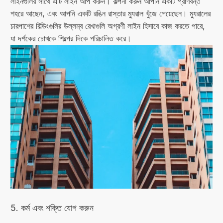
লাইনগুলির সাথে এটি লাইন আপ করুন। কল্পনা করুন আপনি একটি প্রাণবন্ত
শহরে আছেন, এবং আপনি একটি রঙিন রাস্তার ম্যুরাল খুঁজে পেয়েছেন। ম্যুরালের
চারপাশের বিল্ডিংগুলির উল্লম্ব রেখাগুলি অগ্রণী লাইন হিসাবে কাজ করতে পারে,
যা দর্শকের চোখকে শিল্পের দিকে পরিচালিত করে।
5. কর্ম এবং শক্তি যোগ করুন