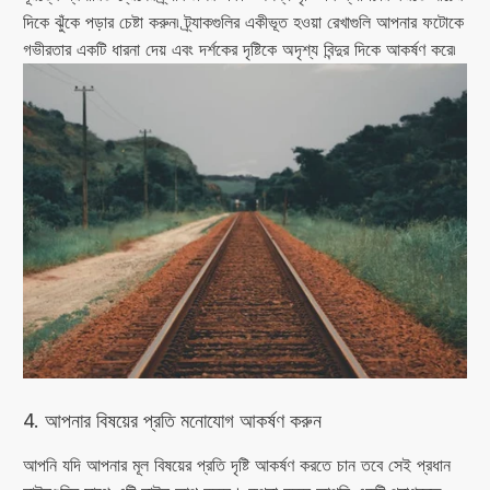
দিকে ঝুঁকে পড়ার চেষ্টা করুন৷ ট্র্যাকগুলির একীভূত হওয়া রেখাগুলি আপনার ফটোকে
গভীরতার একটি ধারনা দেয় এবং দর্শকের দৃষ্টিকে অদৃশ্য বিন্দুর দিকে আকর্ষণ করে৷
4. আপনার বিষয়ের প্রতি মনোযোগ আকর্ষণ করুন
আপনি যদি আপনার মূল বিষয়ের প্রতি দৃষ্টি আকর্ষণ করতে চান তবে সেই প্রধান