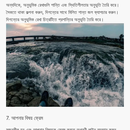
অন্যদিকে, অনুভূমিক রেখাগুলি শান্তি এবং স্থিতিশীলতার অনুভূতি তৈরি করে।
সৈকতে থাকা কল্পনা করুন, দিগন্তের সাথে মিলিত শান্ত জল ক্যাপচার করুন।
দিগন্তের অনুভূমিক রেখা চিত্রটিতে প্রশান্তির অনুভূতি তৈরি করে।
7. আপনার বিষয় ফ্রেম
সৃজনশীল হন এবং আপনার বিষয়কে ফ্রেম করতে অগ্রণী লাইন ব্যবহার করুন,