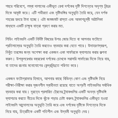
শহুরে পরিবেশে, লম্বা দালানের একীভূত রেখা দর্শকের দৃষ্টি দিগন্তের অদৃশ্য বিন্দুর
দিকে আকৃষ্ট করে। এটি গভীরতা এবং দৃষ্টিভঙ্গির অনুভূতি তৈরি করে, যেন দর্শক
শহরের হৃদয়ে টানা হচ্ছে। এটা জমজমাট রাস্তা এবং আকাশচুম্বী অট্টালিকা
মাধ্যমে একটি চাক্ষুষ যাত্রা গ্রহণ করার মত.
লিডিং লাইনগুলি একটি নির্দিষ্ট বিষয়ের উপর জোর দিতে বা আপনার ফটোতে
প্রতিসাম্যের অনুভূতি তৈরি করতেও ব্যবহার করা যেতে পারে। উদাহরণস্বরূপ,
নিখুঁত তরঙ্গের জন্য অপেক্ষা করা একজন একা সার্ফারকে ক্যাপচার করার কল্পনা
করুন। উপকূলরেখার বক্ররেখা দর্শকের চোখকে সরাসরি সার্ফারের দিকে নিয়ে যায়,
যা তাদের রচনায় মনোযোগের কেন্দ্রবিন্দুতে পরিণত করে।
একজন ফটোগ্রাফার হিসাবে, আপনার কাছে বিভিন্ন কোণ এবং দৃষ্টিভঙ্গি নিয়ে
পরীক্ষা-নিরীক্ষা করার সৃজনশীল স্বাধীনতা রয়েছে যাতে অগ্রণী লাইনগুলির সর্বাধিক
ব্যবহার করা যায়। দূরত্বে প্রসারিত ট্রেনের ট্র্যাকগুলির একটি অনন্য দৃষ্টিভঙ্গি
ক্যাপচার করতে নীচের দিকে ঝুঁকে পড়ার চেষ্টা করুন৷ ট্র্যাকগুলির একীভূত হওয়া
লাইনগুলি আন্দোলনের অনুভূতি তৈরি করে এবং দর্শকের দৃষ্টিকে দিগন্তের দিকে
নিয়ে যায়, চিত্রটিকে একটি গতিশীল এবং উদ্যমী অনুভূতি দেয়।