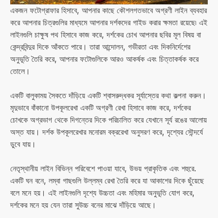
একজন ফটোগ্রাফার হিসাবে, আপনার কাছে কৌশলগতভাবে অগ্রণী লাইন ব্যবহার
করে আপনার চিত্রগুলির মাধ্যমে আপনার দর্শকদের গাইড করার ক্ষমতা রয়েছে৷ এই
লাইনগুলি চাক্ষুষ পথ হিসাবে কাজ করে, দর্শকের চোখ আপনার ছবির মূল বিষয় বা
কেন্দ্রবিন্দুর দিকে আঁকতে পারে। তারা আন্দোলন, গভীরতা এবং দিকনির্দেশের
অনুভূতি তৈরি করে, আপনার ফটোগুলিকে আরও আকর্ষক এবং চিত্তাকর্ষক করে
তোলে।
একটি বালুকাময় সৈকতে দাঁড়িয়ে একটি শ্বাসরুদ্ধকর সূর্যাস্তের কথা কল্পনা করুন।
মৃদুভাবে বাঁকানো উপকূলরেখা একটি অগ্রণী রেখা হিসাবে কাজ করে, দর্শকের
চোখকে অগ্রভাগ থেকে দিগন্তের দিকে পরিচালিত করে যেখানে সূর্য রঙের আলোয়
অস্ত যায়। দর্শক উপকূলরেখার মনোরম বক্ররেখা অনুসরণ করে, দৃশ্যের সৌন্দর্যে
ডুবে যায়।
নেতৃস্থানীয় লাইন বিভিন্ন পরিবেশে পাওয়া যাবে, উভয় প্রাকৃতিক এবং শহুরে.
একটি ঘন বনে, লম্বা গাছগুলি উল্লম্ব রেখা তৈরি করে যা আকাশের দিকে ছুঁয়েছে
বলে মনে হয়। এই লাইনগুলি দৃশ্যে উচ্চতা এবং মহিমার অনুভূতি যোগ করে,
দর্শকের মনে হয় যেন তারা সুউচ্চ বনের মাঝে দাঁড়িয়ে আছে।