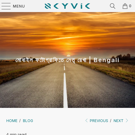
0
MENU
মোবাইল ফটোগ্রাফিতে নেতৃ রেখা | Bengali
HOME
/
BLOG
PREVIOUS
/
NEXT
4 min read