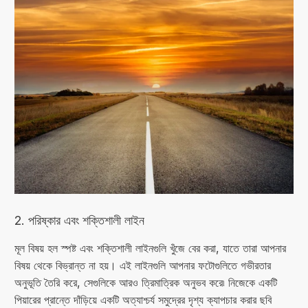
2. পরিষ্কার এবং শক্তিশালী লাইন
মূল বিষয় হল স্পষ্ট এবং শক্তিশালী লাইনগুলি খুঁজে বের করা, যাতে তারা আপনার
বিষয় থেকে বিভ্রান্ত না হয়। এই লাইনগুলি আপনার ফটোগুলিতে গভীরতার
অনুভূতি তৈরি করে, সেগুলিকে আরও ত্রিমাত্রিক অনুভব করে৷ নিজেকে একটি
পিয়ারের প্রান্তে দাঁড়িয়ে একটি অত্যাশ্চর্য সমুদ্রের দৃশ্য ক্যাপচার করার ছবি