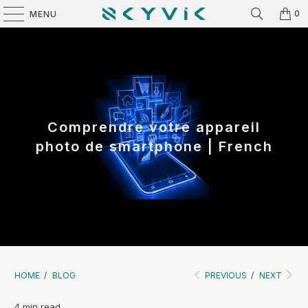
0
MENU
Comprendre votre appareil
photo de smartphone | French
HOME
/
BLOG
PREVIOUS
/
NEXT
4 min read