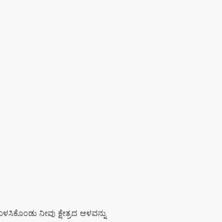
ಸಿಕೊಂಡು ನೀವು ಕ್ಷೇತ್ರದ ಆಳವನ್ನು