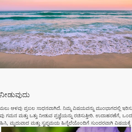
ತು ನೀಡುವುದು
ಳೆಯಲು ಆಳವು ಪ್ರಬಲ ಸಾಧನವಾಗಿದೆ. ನಿಮ್ಮ ವಿಷಯವನ್ನು ಮುಂಭಾಗದಲ್ಲಿ ಇ
ೀವು ಗಮನ ಮತ್ತು ಒತ್ತು ನೀಡುವ ಪ್ರಜ್ಞೆಯನ್ನು ರಚಿಸುತ್ತೀರಿ. ಉದಾಹರಣೆಗೆ,
ಹಿಸಿ, ಮೃದುವಾದ ಮತ್ತು ಸ್ವಪ್ನಮಯ ಹಿನ್ನೆಲೆಯೊಂದಿಗೆ ಸುಂದರವಾಗಿ ವಿಷಯಕ್ಕೆ