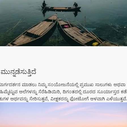
ುನ್ನಡೆಸುತ್ತಿದೆ
ನು ಮಾರ್ಗದರ್ಶನ ಮಾಡಲು ನಿಮ್ಮ ಸಂಯೋಜನೆಯಲ್ಲಿ ಪ್ರಮುಖ ಸಾಲುಗಳು ಅಥವಾ ಅ
ಲ್ಲಿ ಹಿಮ್ಮೆಟ್ಟುವ ಅಲೆಗಳನ್ನು ಸೆರೆಹಿಡಿಯಿರಿ, ದಿಗಂತದಲ್ಲಿ ದೂರದ ಸೂರ್ಯಾಸ್ತದ ಕಡ
ಗಳ ಅರ್ಥವನ್ನು ಸೇರಿಸುತ್ತವೆ, ವೀಕ್ಷಕರನ್ನು ಫೋಟೋಗೆ ಆಳವಾಗಿ ಎಳೆಯುತ್ತವೆ