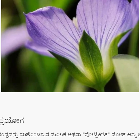
ೆ ಪ್ರಯೋಗ
ಿರಂಧ್ರವನ್ನು ಸರಿಹೊಂದಿಸುವ ಮೂಲಕ ಅಥವಾ "ಪೋರ್ಟ್ರೇಟ್" ಮೋಡ್ ಅನ್ನು ಬಳ