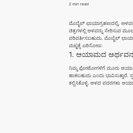
2 min read
ಮೊಬೈಲ್ ಛಾಯಾಗ್ರಹಣದಲ್ಲಿ, ಆಳವನ್ನ
ಚಿತ್ರಗಳಲ್ಲಿ ಆಳವನ್ನು ಸೇರಿಸುವ ಮೂ
ಪರಿವರ್ತಿಸಬಹುದು. ಮೊಬೈಲ್ ಛಾಯಾ
ಮಟ್ಟಕ್ಕೆ ಏರಿಸೋಣ:
1. ಆಯಾಮದ ಅರ್ಥವನ್ನ
ನಿಮ್ಮ ಫೋಟೋಗಳಿಗೆ ಮೂರು ಆಯಾಮದ ಅನ
ಹಾಕಬಹುದು ಎಂದು ಭಾವಿಸುತ್ತಾರೆ. ಸ್
ಕಲ್ಪಿಸಿಕೊಳ್ಳಿ. ಆಳದ ಪದರಗಳು ಆಯಾಮ