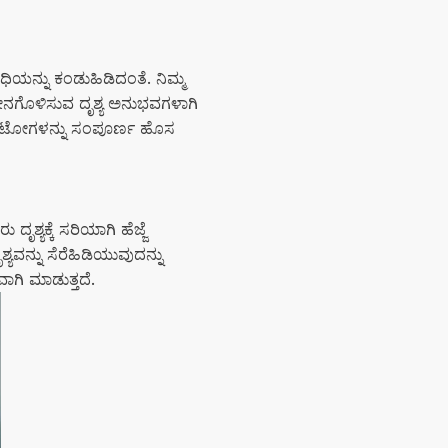
ಿಯನ್ನು ಕಂಡುಹಿಡಿದಂತೆ. ನಿಮ್ಮ
ಲ್ಲೀನಗೊಳಿಸುವ ದೃಶ್ಯ ಅನುಭವಗಳಾಗಿ
 ಫೋಟೋಗಳನ್ನು ಸಂಪೂರ್ಣ ಹೊಸ
ಯಕ್ಕೆ ಸರಿಯಾಗಿ ಹೆಜ್ಜೆ
ಯವನ್ನು ಸೆರೆಹಿಡಿಯುವುದನ್ನು
ಾಗಿ ಮಾಡುತ್ತದೆ.