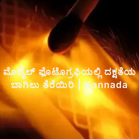
ಮೊಬೈಲ್ ಫೊಟೊಗ್ರಫಿಯಲ್ಲಿ ದಕ್ಷತೆಯ
ಬಾಗಿಲು ತೆರೆಯಿರಿ | Kannada