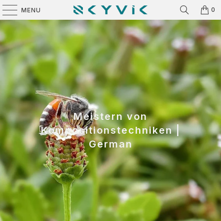
0
MENU
Meistern von
Kompositionstechniken |
German