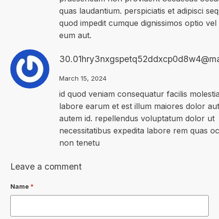
quas laudantium. perspiciatis et adipisci s
quod impedit cumque dignissimos optio vel
eum aut.
30.01hry3nxgspetq52ddxcp0d8w4@ma
March 15, 2024
id quod veniam consequatur facilis molesti
labore earum et est illum maiores dolor aut
autem id. repellendus voluptatum dolor ut
necessitatibus expedita labore rem quas oc
non tenetu
Leave a comment
Name
*