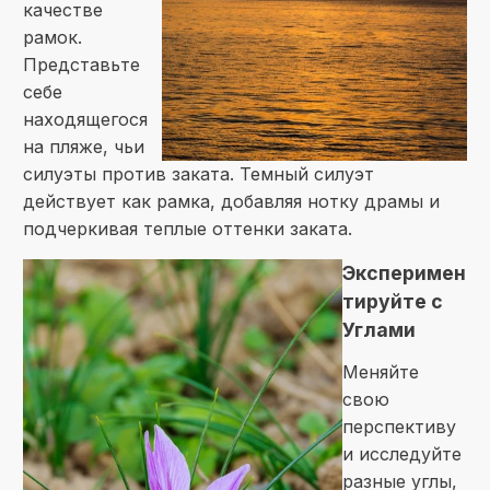
качестве
рамок.
Представьте
себе
находящегося
на пляже, чьи
силуэты против заката. Темный силуэт
действует как рамка, добавляя нотку драмы и
подчеркивая теплые оттенки заката.
Эксперимен
тируйте с
Углами
Меняйте
свою
перспективу
и исследуйте
разные углы,