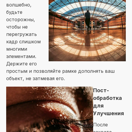
волшебно,
будьте
осторожны,
чтобы не
перегружать
кадр слишком
многими
элементами.
Держите его
простым и позволяйте рамке дополнять ваш
объект, не затмевая его.
Пост-
обработка
для
Улучшения
После