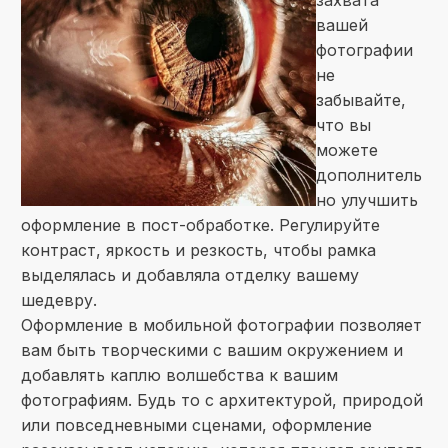
захвата
вашей
фотографии
не
забывайте,
что вы
можете
дополнитель
но улучшить
оформление в пост-обработке. Регулируйте
контраст, яркость и резкость, чтобы рамка
выделялась и добавляла отделку вашему
шедевру.
Оформление в мобильной фотографии позволяет
вам быть творческими с вашим окружением и
добавлять каплю волшебства к вашим
фотографиям. Будь то с архитектурой, природой
или повседневными сценами, оформление