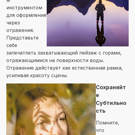
инструментом
для оформления
через
отражения.
Представьте
себе
запечатлеть захватывающий пейзаж с горами,
отражающимися на поверхности воды.
Отражение действует как естественная рамка,
усиливая красоту сцены.
Сохраняйт
е
Субтильно
сть
Помните,
что