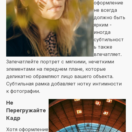
оформление
не всегда
должно быть
ярким -
иногда
субтильност
ь также
впечатляет.
Запечатлейте портрет с мягкими, нечеткими
элементами на переднем плане, которые
деликатно обрамляют лицо вашего объекта.
Субтильная рамка добавляет нотку интимности
к фотографии.
Не
Перегружайте
Кадр
Хотя оформление