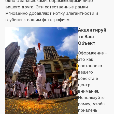
окно с занавесками, обрамляющими лицо
вашего друга. Эти естественные рамки
мгновенно добавляют нотку элегантности и
глубины к вашим фотографиям.
Акцентируй
те Ваш
Объект
Оформление -
это как
постановка
вашего
объекта в
центр
внимания.
Используйте
рамку, чтобы
привлечь